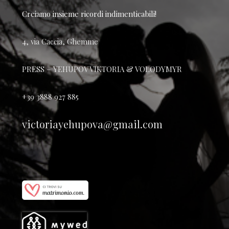
Creiamo insieme ricordi indimenticabili!
4, via Caccia, Ghemme
PRESS – YEHUPOV VIKTORIA & VOLODYMYR
+39 3888 927 885
victoriayehupova@gmail.com