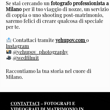
Se stai cercando un
fotografo professionista a
Milano
per il tuo viaggio di nozze, un servizio
di coppia o uno shooting post-matrimonio,
saremo felici di creare qualcosa di speciale
per te.
Contattaci tramite
yehupov.com
o
Instagram
@
yehupov_photography
@wedfilmit
Raccontiamo la tua storia nel cuore di
Milano.
CONTATTACI
– FOTOGRAFI E
VIDEOGRAFI DI MATRIMONIO IN