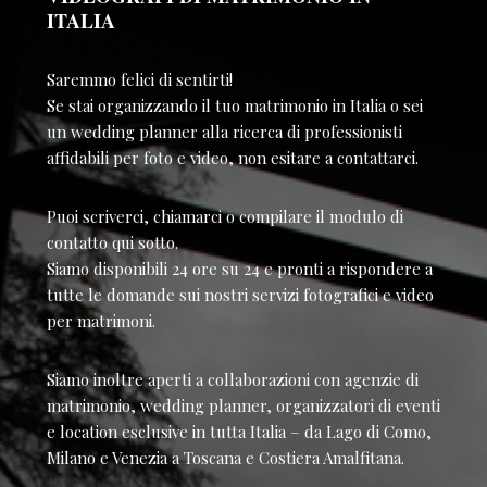
ITALIA
Saremmo felici di sentirti!
Se stai organizzando il tuo matrimonio in Italia o sei
un wedding planner alla ricerca di professionisti
affidabili per foto e video, non esitare a contattarci.
Puoi scriverci, chiamarci o compilare il modulo di
contatto qui sotto.
Siamo disponibili 24 ore su 24 e pronti a rispondere a
tutte le domande sui nostri servizi fotografici e video
per matrimoni.
Siamo inoltre aperti a collaborazioni con agenzie di
matrimonio, wedding planner, organizzatori di eventi
e location esclusive in tutta Italia – da Lago di Como,
Milano e Venezia a Toscana e Costiera Amalfitana.